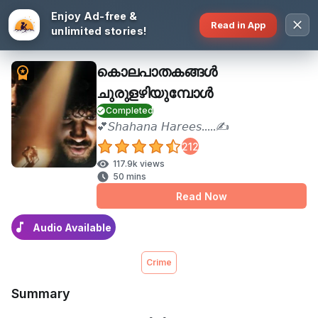
Enjoy Ad-free &
Aksharathalukal
Read in App
unlimited stories!
കൊലപാതകങ്ങൾ
ചുരുളഴിയുമ്പോൾ
Completed
💕𝘚𝘩𝘢𝘩𝘢𝘯𝘢 𝘏𝘢𝘳𝘦𝘦𝘴.....✍️
212
117.9k views
50 mins
Read Now
Audio Available
Crime
Summary