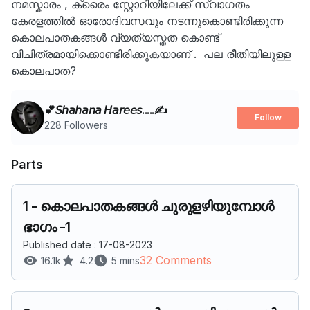
നമസ്കാരം , ക്രൈം സ്റ്റോറിയിലേക്ക് സ്വാഗതം
കേരളത്തിൽ ഓരോദിവസവും നടന്നുകൊണ്ടിരിക്കുന്ന
കൊലപാതകങ്ങൾ വ്യത്യസ്തത കൊണ്ട്
വിചിത്രമായിക്കൊണ്ടിരിക്കുകയാണ് . പല രീതിയിലുള്ള
കൊലപാത?
💕𝘚𝘩𝘢𝘩𝘢𝘯𝘢 𝘏𝘢𝘳𝘦𝘦𝘴.....✍️
Follow
228 Followers
Parts
1
-
കൊലപാതകങ്ങൾ ചുരുളഴിയുമ്പോൾ
ഭാഗം -1
Published date : 17-08-2023
32 Comments
16.1k
4.2
5 mins